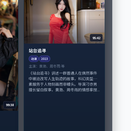
95:42
站台追寻
动漫
2023
主演：
黄渤、周冬雨 等
《站台追寻》讲述一群普通人在偶然事件
中被迫改写人生轨迹的故事，科幻类型元
素服务于人物刻画而非噱头。导演刁亦男
擅长留白叙事，黄渤、周冬雨的情感拿捏...
99:38