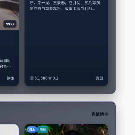
导，朱一龙、王景春，苍井优、廖凡等演
员亦参与重要戏份。故事围绕当代都...
99:22
面调度
的表演
韩国完
31,388
9.1
惊悚
喜剧
完整榜单
日本
院线