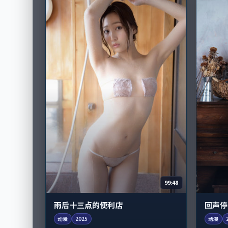
99:48
雨后十三点的便利店
回声停
动漫
2025
动漫