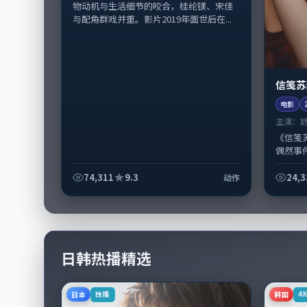
物动机与生活细节的咬合，桂纶镁、宋佳
与配角群戏并重。影片2019年面世后在...
信笺苏
电影
主演：
《信笺
偶然事
疑类型
演陈凯
74,311
9.3
24,3
动作
日韩热播精选
日本
韩国
独播
4