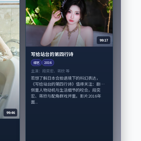
99:17
写给站台的第四行诗
综艺
2016
主演：
段奕宏、蒋欣 等
若想了解日本合拍语境下的科幻表达，
《写给站台的第四行诗》值得关注：剧情
侧重人物动机与生活细节的咬合，段奕
宏、蒋欣与配角群戏并重。影片2016年
面...
99:46