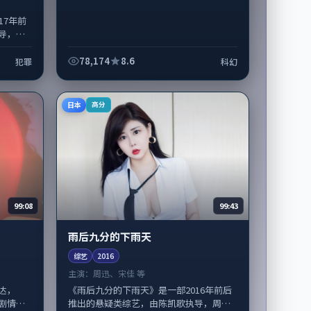
17年前
导，黄
等演员
..
78,174
8.6
犯罪
科幻
日本
高分
99:08
99:43
雨后九分的下雨天
综艺
2016
主演：
周迅、宋佳 等
达，
《雨后九分的下雨天》是一部2016年前后
剧情侧
推出的悬疑类综艺，由陈凯歌执导，周