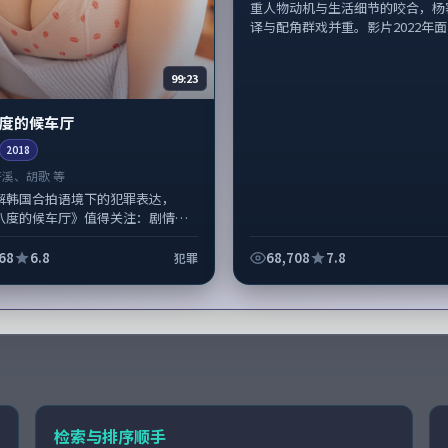
重人物动机与生活细节的咬合，杨
译与配角群戏并重。影片2022年面世
99:23
度的候车厅
2018
齐溪、胡歌 等
解韩国合拍语境下的犯罪表达，
八度的候车厅》值得关注：剧情侧
动机与生活细节的咬合，齐溪、胡
群戏并重。影片2018年面世后...
68
6.8
68,708
7.8
犯罪
检索与排序顺手