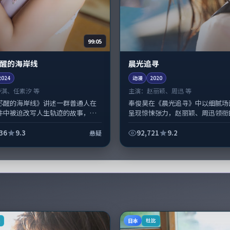
99:05
醒的海岸线
晨光追寻
2024
动漫
2020
舒淇、任素汐 等
主演：
赵丽颖、周迅 等
苏醒的海岸线》讲述一群普通人在
奉俊昊在《晨光追寻》中以细腻场
件中被迫改写人生轨迹的故事，悬
呈现惊悚张力，赵丽颖、周迅领衔
元素服务于人物刻画而非噱头。导
层次丰富。影片拍摄及后期主要在
歌擅长留白叙事，舒淇、任素汐的...
成制作协同，2020-06-18纳入...
36
9.3
92,721
9.2
悬疑
日本
K
杜比