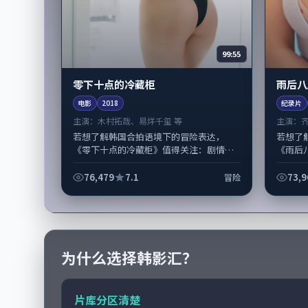
99:55
零下十点的冷藏柜
雨后八
电影
2018
纪录片
主演：
木村拓哉、易烊千玺 等
主演：
若想了解韩国合拍语境下的冒险表达，
若想了
《零下十点的冷藏柜》值得关注：剧情侧
《雨后
重人物动机与生活细节的咬合，木村拓
重人物
哉、易烊千玺与配角群戏并重。影片
歌与配角
76,479
7.1
73,9
冒险
2018...
为什么选择韩影汇？
片库分区清楚