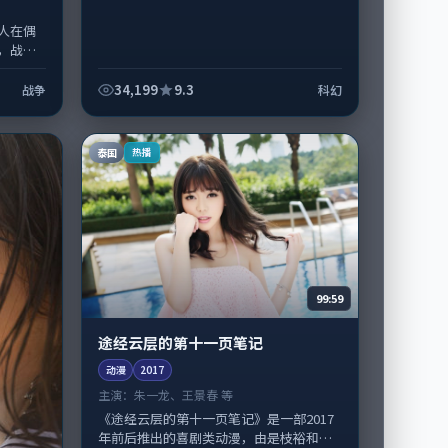
人在偶
，战争
。导演
感...
34,199
9.3
战争
科幻
泰国
热播
99:59
途经云层的第十一页笔记
动漫
2017
主演：
朱一龙、王景春 等
《途经云层的第十一页笔记》是一部2017
年前后推出的喜剧类动漫，由是枝裕和执