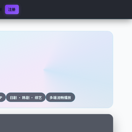
录
注册
0P
日剧 · 韩剧 · 综艺
多端流畅播放