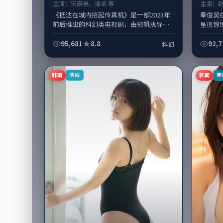
主演：
宋康昊、谭卓 等
主演：
《抵达在城内拾起传真机》是一部2023年
奉俊昊
前后推出的科幻类电视剧，由郭帆执导，
呈现惊
宋康昊、谭卓，张家辉、杨幂等演员亦参
层次丰
与重要戏份。故事围绕当代都市中的...
成制作协同
95,681
8.8
92,7
科幻
韩国
韩国
院线
完