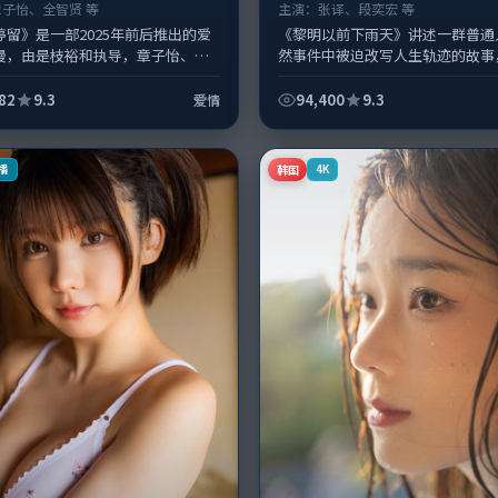
章子怡、全智贤 等
主演：
张译、段奕宏 等
停留》是一部2025年前后推出的爱
《黎明以前下雨天》讲述一群普通
漫，由是枝裕和执导，章子怡、全
然事件中被迫改写人生轨迹的故事
廖凡、河正宇等演员亦参与重要戏
类型元素服务于人物刻画而非噱头
围绕当代都市中的抉择与救...
郭帆擅长留白叙事，张译、段奕宏的情
82
9.3
94,400
9.3
爱情
韩国
播
4K