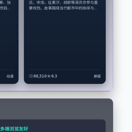
幂、张
迅、宋佳，任素汐、胡歌等演员亦参与重
后...
要戏份。故事围绕当代都市中的抉择与...
68,510
6.3
动漫
悬疑
多端浏览友好