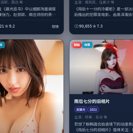
赵丽颖、周迅 等
主演：
黄政民、任素汐 等
在《晨光追寻》中以细腻场面调度
《雨后十一分的冷藏柜》是一部20
悚张力，赵丽颖、周迅领衔的表演
后推出的犯罪类电影，由黑泽清执
富。影片拍摄及后期主要在韩国完
政民、任素汐，杨紫琼、易烊千玺
，2020-06-18纳入...
亦参与重要戏份。故事围绕当代都市.
21
9.2
90,655
7.3
惊悚
韩国
结
独播
雨后七分的旧相片
纪录片
2022
主演：
杨幂、张译 等
若想了解韩国合拍语境下的动漫表
《雨后七分的旧相片》值得关注：