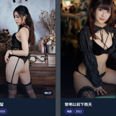
99:37
留
黎明以前下雨天
2025
电影
2021